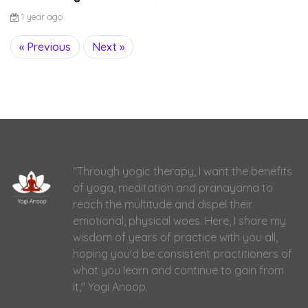
1 year ago
« Previous
Next »
"Through yogic therapy, I want the benefits
of yoga, meditation and pranayama to
reach the multitude and dispel their
emotional, physical woes. Here, I share my
wisdom of years of practice with you all,
hoping you'd be consistent practitioners of
what you learn and continue to gain from
it," Yogi Anoop.