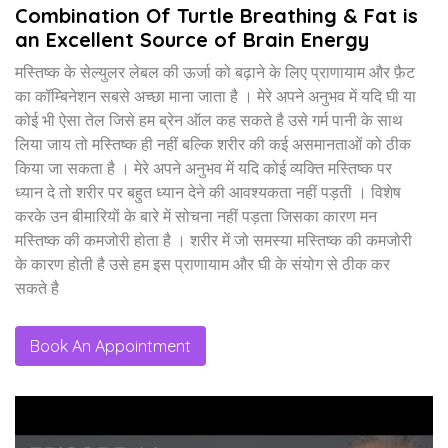
Combination Of Turtle Breathing & Fat is
an Excellent Source of Brain Energy
मस्तिष्क के सेल्युलर लेबल की ऊर्जा को बढ़ाने के लिए प्राणायाम और फ़ैट
का कॉम्बिनेशन सबसे अच्छा माना जाता है । मेरे अपने अनुभव में यदि घी या
कोई भी ऐसा तेल जिसे हम ब्रेन ऑल कह सकते है उसे गर्म पानी के साथ
लिया जाय तो मस्तिष्क ही नहीं बल्कि शरीर की कई असमानताओं को ठीक
किया जा सकता है । मेरे अपने अनुभव में यदि कोई व्यक्ति मस्तिष्क पर
ध्यान दे तो शरीर पर बहुत ध्यान देने की आवश्यकता नहीं पड़ती । विशेष
करके उन बीमारियों के बारे में सोचना नहीं पड़ता जिसका कारण मन
मस्तिष्क की कमजोरी होता है । शरीर में जो समस्या मस्तिष्क की कमजोरी
के कारण होती है उसे हम इस प्राणायाम और घी के संयोग से ठीक कर
सकते है
Book An Appointment