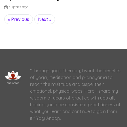
4 years ago
« Previous
Next »
"Through yogic therapy, I want the benefits
of yoga, meditation and pranayama to
reach the multitude and dispel their
emotional, physical woes. Here, I share my
wisdom of years of practice with you all,
hoping you'd be consistent practitioners of
what you learn and continue to gain from
it," Yogi Anoop.