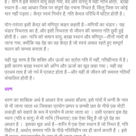
है। योग में इसे समान वायु कहा गया, वेद और वास्तु में यही नाभि क्षेत्र, ब्रह्म
स्थान है—वह आधार जिस पर संपूर्ण देह-रचना स्थित है, किंतु जिस पर कोई
भार नहीं पड़ता। केंद्र स्वयं निर्भार है; गति केवल परिधि में घटित होती है।
योग-परंपरा इसी केंद्र को मणिपुर चक्र कहती है—मणियों का भंडार। यह
भंडार स्थिरता का है, और इसी स्थिरता से जीवन की समस्त गति छुपी हुई
होती है। अतः नाभि को समान वायु, ब्रह्म स्थान और मणिपुर—तीनों नामों से
जाना गया, क्योंकि यह देह का वह केंद्र है जो स्वयं अचल रहते हुए सम्पूर्ण
चलन को सम्भव बनाता है।
यही गूढ़ सत्य है कि शक्ति और ऊर्जा का स्रोत गति में नहीं, गतिहीनता में है।
इसी कारण ब्रह्म स्थान को अग्नि और ऊर्जा का मूल कहा गया। यही वह
प्रथम तत्व है जो गर्भ में प्रकट होता है—और यहीं से जीवन की समस्त गतियाँ
संचालित होती हैं।
धरण
धरण का शाब्दिक अर्थ है आधार देना अथवा बाँधना, इसे गांवों में धन्नी के नाम
से भी जाना जाता था जिसका प्रयोग छप्पर व कच्ची छत के नीचे एक मोटी
लकड़ी को सहारे के रूप में प्रयोग में लाया जाता था । उसी प्रकार इस देह
भवन (गति व वायु) में भी नाभि (स्थिरता) एक ऐसा बिंदु है जो पूरे देह का
आधार है । इसका मूल अर्थ है—शरीर में एक ऐसा स्थान है जो स्थिर है, गति
विहीन है, अर्थात् समस्त गति के पीछे गतिविहीन तव ही कार्य करती है । इसे