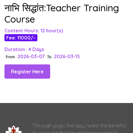
नाभि सिद्धांत:Teacher Training
Course
Content Hours: 12 hour(s)
Fee: 11000/-
Duration : 4 Days
2026-03-07
2026-03-15
From
To
Register Here
"Through yogic therapy, I want the benefits
of yoga, meditation and pranayama to