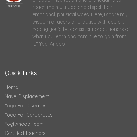
reach the multitude and dispel their
emotional, physical woes. Here, I share my
wisdom of years of practice with you all,
hoping you'd be consistent practitioners of
what you learn and continue to gain from
it," Yogi Anoop.
Quick Links
Home
Navel Displacement
Yoga For Diseases
Yoga For Corporates
Yogi Anoop Team
Certified Teachers