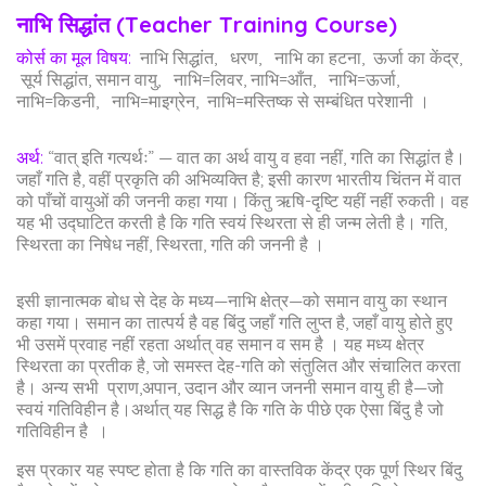
नाभि सिद्धांत (Teacher Training Course)
कोर्स का मूल विषय
:
नाभि सिद्धांत, धरण, नाभि का हटना, ऊर्जा का केंद्र,
सूर्य सिद्धांत, समान वायु,
नाभि=लिवर, नाभि=आँत, नाभि=ऊर्जा,
नाभि=किडनी, नाभि=माइग्रेन, नाभि=मस्तिष्क से सम्बंधित परेशानी ।
अर्थ:
“वात् इति गत्यर्थः” — वात का अर्थ वायु व हवा नहीं, गति का सिद्धांत है।
जहाँ गति है, वहीं प्रकृति की अभिव्यक्ति है; इसी कारण भारतीय चिंतन में वात
को पाँचों वायुओं की जननी कहा गया। किंतु ऋषि-दृष्टि यहीं नहीं रुकती। वह
यह भी उद्घाटित करती है कि गति स्वयं स्थिरता से ही जन्म लेती है। गति,
स्थिरता का निषेध नहीं, स्थिरता, गति की जननी है ।
इसी ज्ञानात्मक बोध से देह के मध्य—नाभि क्षेत्र—को समान वायु का स्थान
कहा गया। समान का तात्पर्य है वह बिंदु जहाँ गति लुप्त है, जहाँ वायु होते हुए
भी उसमें प्रवाह नहीं रहता अर्थात् वह समान व सम है । यह मध्य क्षेत्र
स्थिरता का प्रतीक है, जो समस्त देह-गति को संतुलित और संचालित करता
है। अन्य सभी प्राण,अपान, उदान और व्यान जननी समान वायु ही है—जो
स्वयं गतिविहीन है।अर्थात् यह सिद्ध है कि गति के पीछे एक ऐसा बिंदु है जो
गतिविहीन है ।
इस प्रकार यह स्पष्ट होता है कि गति का वास्तविक केंद्र एक पूर्ण स्थिर बिंदु